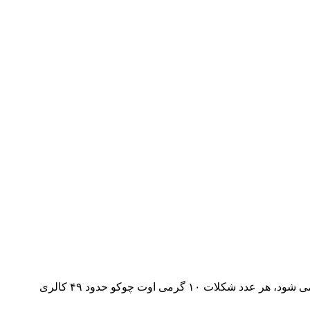
شکلات غلات اوت چوکو، ترکیبات سالم و مغذی دارد، این شکلات از جو دو سر، آرد گندم، مالت، سویا، پروتیین، مقداری قند و نمک تهیه می شود، هر عدد شکلات ۱۰ گرمی اوت چوکو حدود ۴۹ کالری