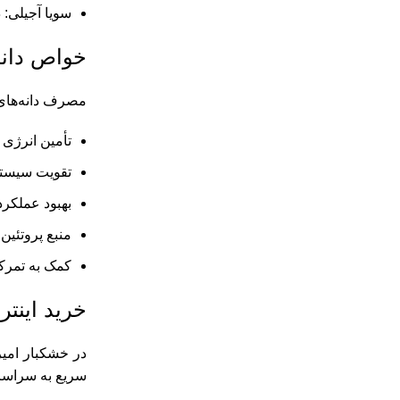
سویا آجیلی: د
خواص دانه
مصرف دانه‌های 
تأمین انرژی 
تقویت سیستم
بهبود عملکر
منبع پروتئین
کمک به تمرک
خرید اینتر
در خشکبار امیرح
سریع به سراسر 