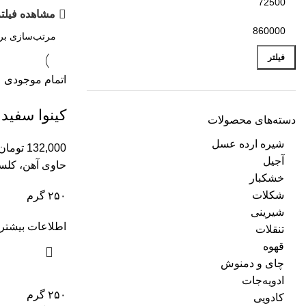
مشاهده فیلتر
فیلتر
اتمام موجودی
کینوا سفید OAB
دسته‌های محصولات
شیره ارده عسل
132,000
تومان
آجیل
حاوی آهن، کلسی
خشکبار
شکلات
۲۵۰ گرم
شیرینی
اطلاعات بیشتر
تنقلات
قهوه
چای و دمنوش
ادویه‌جات
۲۵۰ گرم
کادویی