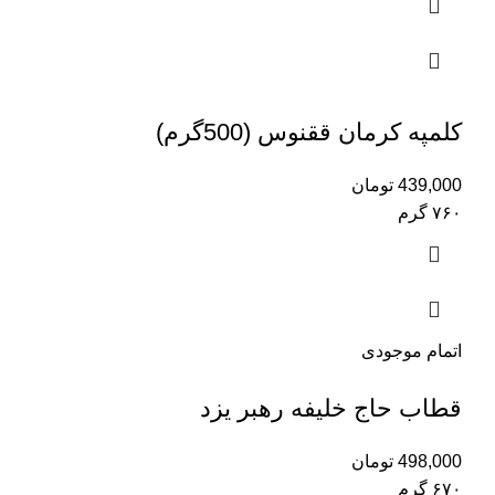
کلمپه کرمان ققنوس (500گرم)
439,000
تومان
۷۶۰ گرم
اتمام موجودی
قطاب حاج خلیفه رهبر یزد
498,000
تومان
۶۷۰ گرم